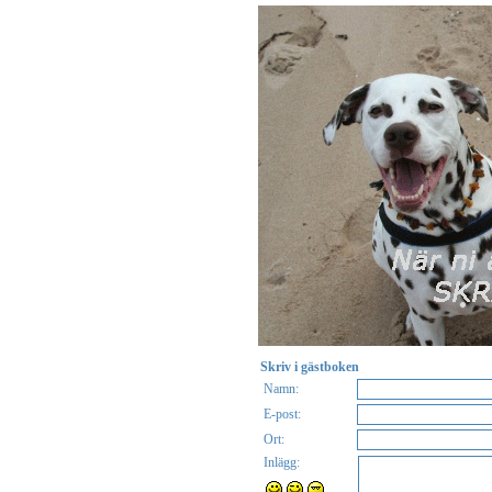
Skriv i gästboken
Namn:
E-post:
Ort:
Inlägg: