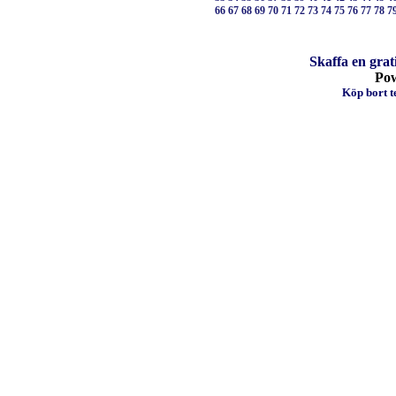
66
67
68
69
70
71
72
73
74
75
76
77
78
7
Skaffa en grat
Po
Köp bort te