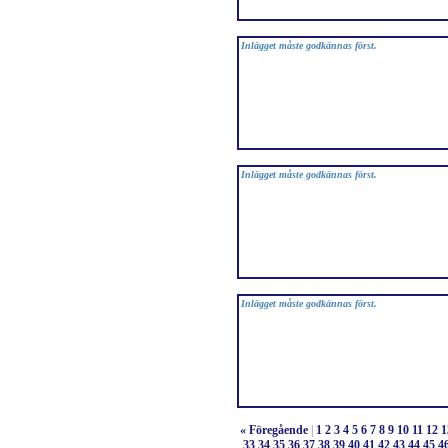
Inlägget måste godkännas först.
Inlägget måste godkännas först.
Inlägget måste godkännas först.
« Föregående
|
1
2
3
4
5
6
7
8
9
10
11
12
1
33
34
35
36
37
38
39
40
41
42
43
44
45
4