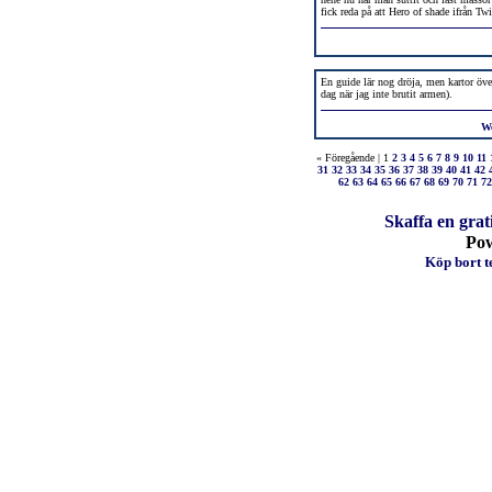
fick reda på att Hero of shade ifrån T
En guide lär nog dröja, men kartor över 
dag när jag inte brutit armen).
W
« Föregående | 1
2
3
4
5
6
7
8
9
10
11
31
32
33
34
35
36
37
38
39
40
41
42
62
63
64
65
66
67
68
69
70
71
72
Skaffa en grat
Po
Köp bort te