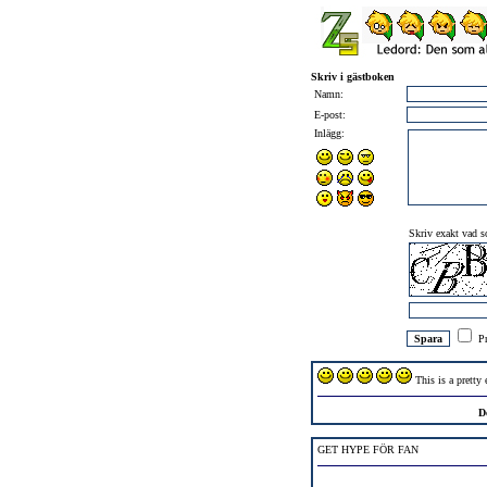
Skriv i gästboken
Namn:
E-post:
Inlägg:
Skriv exakt vad so
Pr
This is a pretty 
D
GET HYPE FÖR FAN