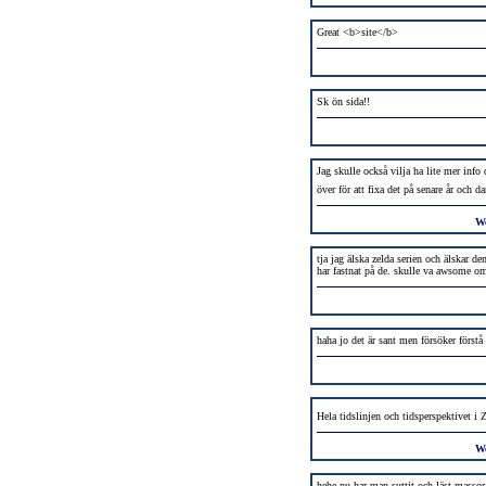
Great <b>site</b>
Sk ön sida!!
Jag skulle också vilja ha lite mer inf
över för att fixa det på senare år och da
W
tja jag älska zelda serien och älskar d
har fastnat på de. skulle va awsome o
haha jo det är sant men försöker förstå
Hela tidslinjen och tidsperspektivet i 
W
hehe nu har man suttit och läst massor