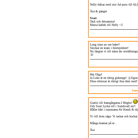
Nelly hälsar med stor Jul-puss till 
Åsa & gänget
Svar:
Tack och detsamma!
Massa kärlek till Nelly <3
Long time no see babe!!
Skickar en kram i höstmörkret!
Nu längtar vi till nästa års utställning
:D
Hej Olga!
Ja Loke är en riktig goknopp! :)) Egon
Dina sötnosar är riktigt fina dem med! 
San
Grattis till framgångarna I Högbo!
Och Stort Lycka till i Sundsvall nu!!
Håller hårt i tummarna för Kendi & di
Vi vill även säga- Vi tackar och bockar
Många kramar på er...
Åsa