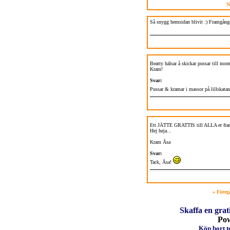
N
Så snygg hemsidan blivit :) Framgången
Beatty hälsar å skickar pussar till m
Kram!
Svar:
Pussar & kramar i massor på lillskata
Ett JÄTTE GRATTIS till ALLA er fra
Hej heja...
Kram Åsa
Svar:
Tack, Åsa!
« Föreg
Skaffa en grat
Po
Köp bort te