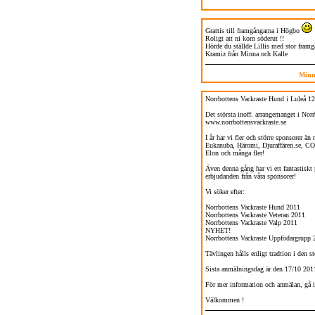
Grattis till framgångarna i Högbo
Roligt att ni kom söderut !!
Hörde du ställde Lillis med stor framg
Kramiz från Minna och Kalle
Minn
Norrbottens Vackraste Hund i Luleå 1
Det största inoff. arrangemanget i Nor
www.norrbottensvackraste.se
I år har vi fler och större sponsorer än
Eukanuba, Häromi, Djuraffären.se, CO
Elon och många fler!
Även denna gång har vi ett fantastiskt 
erbjudanden från våra sponsorer!
Vi söker efter:
Norrbottens Vackraste Hund 2011
Norrbottens Vackraste Veteran 2011
Norrbottens Vackraste Valp 2011
NYHET!
Norrbottens Vackraste Uppfödargrupp 
Tävlingen hålls enligt tradtion i den st
Sista anmälningsdag är den 17/10 2011
För mer information och anmälan, gå i
Välkommen !