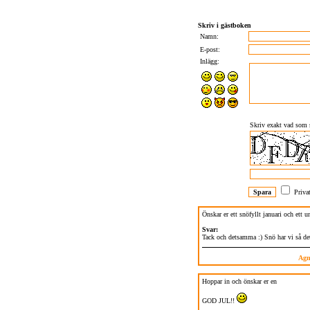
Skriv i gästboken
Namn:
E-post:
Inlägg:
Skriv exakt vad som s
Privat
Önskar er ett snöfyllt januari och ett u
Svar:
Tack och detsamma :) Snö har vi så det 
Agn
Hoppar in och önskar er en
GOD JUL!!