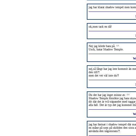
jag har klarat shadow tempel men komm
ok,men tack en då!
Nej jag körde bara på. ^^
Usch, hatar Shadow Temple.
W
nej,så långt har jag inte kommit än me
den till?!
men det vet väl inte du?!
Du det har jag inget minne av. ^^
Shadow Temple försökte jag bara sky
dit där det är två träpaneler med tagga
alla fall. Det är typ det jag kommer 
W
jag har fastnat i shadow tempel där ma
en måne på som på skölden den sista a
använda den någonstans?!