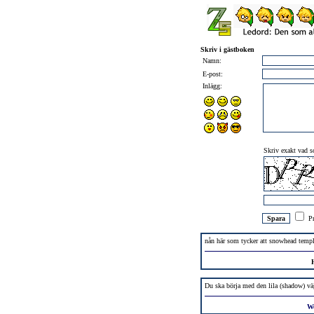
Skriv i gästboken
Namn:
E-post:
Inlägg:
Skriv exakt vad so
Pr
nån här som tycker att snowhead temp
Du ska börja med den lila (shadow) väg
W