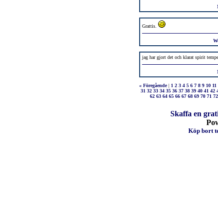
Grattis.
W
jag har gjort det och klarat spirit tempe
« Föregående
|
1
2
3
4
5
6
7
8
9
10
11
31
32
33
34
35
36
37
38
39
40
41
42
62
63
64
65
66
67
68
69
70
71
72
Skaffa en grat
Po
Köp bort te