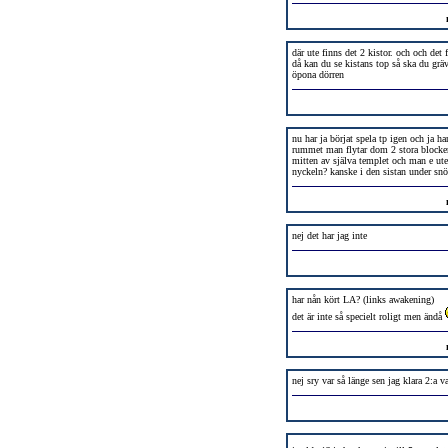
där ute finns det 2 kistor. och och det
då kan du se kistans top så ska du grä
öpona dörren
nu har ja börjat spela tp igen och ja har
rummet man flytar dom 2 stora blocken
mitten av själva templet och man e ute.
nyckeln? kanske i den sistan under snö
nej det har jag inte
har nån kört LA? (links awakening)
det är inte så specielt roligt men ändå
nej sry var så länge sen jag klara 2:a