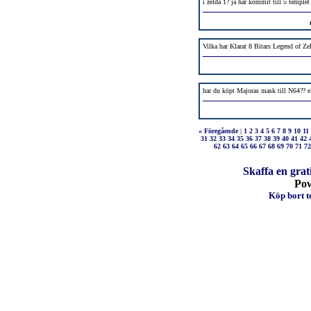
i zelda 1? ja har kommit till 5 templet
Vilka har Klarat 8 Bitars Legend of Ze
har du köpt Majoras mask till N64?? e
« Föregående
|
1
2
3
4
5
6
7
8
9
10
11
31
32
33
34
35
36
37
38
39
40
41
42
62
63
64
65
66
67
68
69
70
71
72
Skaffa en grat
Po
Köp bort te