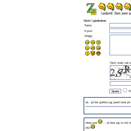
Skriv i gästboken
Namn:
E-post:
Inlägg:
Skriv exakt vad so
Pr
ok.. på den gubben jag speed runar på ä
okeej tack
....så dum jag va och in
ofta