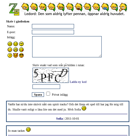
Skriv i gästboken
Namn:
E-post:
Inlägg:
Skriv exakt vad som står på bilden i rutan:
Ladda ny kod
Privat inlägg
Varför har ni/du inte skrivit nått om spirit tracks? Och det finns ett spel till har jag för mig till
ds. Skulle varit roligt o läsa lite om det med ju. Mvh Sofia
Sofia
| 2011-10-01
Jo man tacker.