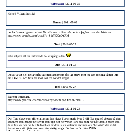
Webmaster
| 2011-09-05
Hejhej! Vilken fin sida!
Emma
| 2011-09-02
jag har lyssnar igenom minst 50 zelda remix låtar och jag tror jag har tittat den bästa nu
http://www.youtube.com/watch?v=S1tYCGnQYAM
Toni
| 2011-05-29
haha schysst att du fortfarande håller igång sidan!
Olle
| 2011-04-23
Lukas ja jag fick det är ifrån fast med kanornena såg jag själv. men jag kan försöka få mer info
om LOZ SS och titta när man kan tro när det släpps
Toni
| 2011-02-27
Extremt intressant.
http://www.gametrailers.com/video/episode-9-pop-fiction/710815
Webmaster
| 2011-02-23
Och Toni skrev:som till er alla som har klarat Super mario bros 3 till Nes nog på skepen på dom
kanonera som hänger det ser ut som upp och ner vända kors och dom har nått dom 3 saker som
de är 6 st av och det blir 666 och en av dom sista världarna där man är i "helvetet" där är det
format som ett hjärta om man tittar riktigt noga. Det har du fått från AVGN