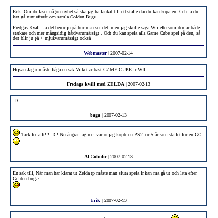
Erik: Om du läser någon nyhet så ska jag ha länkat till ett ställe där du kan köpa en. Och ja du
kan gå runt efteråt och samla Golden Bugs.
Fredgas Kväll: Ja det beror ju på hur man ser det, men jag skulle säga Wii eftersom den är både
starkare och mer mångsidig hårdvarumässigt . Och du kan spela alla Game Cube spel på den, så
den blir ju på + mjukvarumässigt också.
Webmaster
| 2007-02-14
Hejsan Jag mmåste fråga en sak Vilket är bäst GAME CUBE lr WII
Fredags kväll med ZELDA
| 2007-02-13
:D
baga
| 2007-02-13
Tack för allt!!! :D ! Nu ångrar jag mej varför jag köpte en PS2 för 5 år sen istället för en GC
Al Coholic
| 2007-02-13
En sak till, När man har klarat ut Zelda tp måste man sluta spela lr kan ma gå ut och leta efter
Golden bugs?
Erik
| 2007-02-13