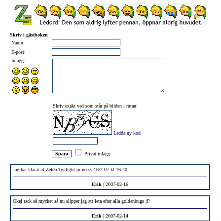
Skriv i gästboken
Namn:
E-post:
Inlägg:
Skriv exakt vad som står på bilden i rutan:
Ladda ny kod
Privat inlägg
Jag har klarat ut Zelda Twilight princess 16/2-07 kl 16.40
Erik
| 2007-02-16
Okej tack så mycket så nu slipper jag att leta efter alla goldenbugs ;P
Erik
| 2007-02-14