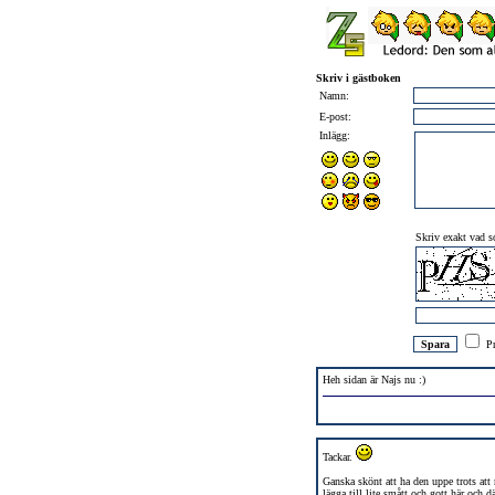
Skriv i gästboken
Namn:
E-post:
Inlägg:
Skriv exakt vad so
Pr
Heh sidan är Najs nu :)
Tackar.
Ganska skönt att ha den uppe trots att 
lägga till lite smått och gott här och där