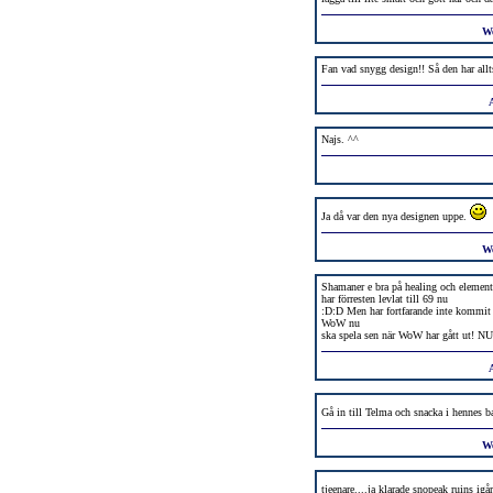
W
Fan vad snygg design!! Så den har allt
Najs. ^^
Ja då var den nya designen uppe.
W
Shamaner e bra på healing och elemen
har förresten levlat till 69 nu
:D:D Men har fortfarande inte kommit 
WoW nu
ska spela sen när WoW har gått ut!
Gå in till Telma och snacka i hennes ba
W
tjeenare....ja klarade snopeak ruins igå