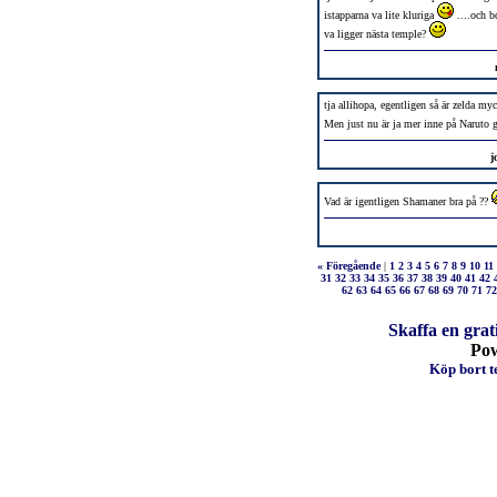
istapparna va lite kluriga
....och b
va ligger nästa temple?
tja allihopa, egentligen så är zelda my
Men just nu är ja mer inne på Naruto g
j
Vad är igentligen Shamaner bra på ??
« Föregående
|
1
2
3
4
5
6
7
8
9
10
11
31
32
33
34
35
36
37
38
39
40
41
42
62
63
64
65
66
67
68
69
70
71
72
Skaffa en grat
Po
Köp bort te