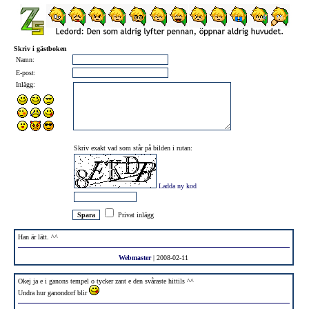
Skriv i gästboken
Namn:
E-post:
Inlägg:
Skriv exakt vad som står på bilden i rutan:
Ladda ny kod
Privat inlägg
Han är lätt. ^^
Webmaster
| 2008-02-11
Okej ja e i ganons tempel o tycker zant e den svåraste hittils ^^
Undra hur ganondorf blir