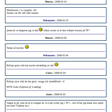
Marcus
| 2008-02-10
Minibossen i 5:e templet. xD
Annars var det väll Zant kanske.
Webmaster
| 2008-02-10
tjeena de va längesen jag va här
vilken tycker ni är den svåraste bossen på TP?
Marcus
| 2008-02-09
Tackar så mycket.
Webmaster
| 2008-02-04
Riktigt grym sida har mycke använding av den
Linus
| 2008-02-03
Riktigt sjyst sida du har gjort, snygg och innehållsrik =)!
MVH Jocke (Septima @ Loading)
Jocke
| 2008-02-03
Vargen är gå. men de är ju roligare att va Link tycker jag i TP:).. och så har jag klarat min speed
run med 3 hjärtan nu:)