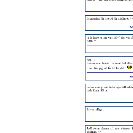
I synnerhet för lite tid för tidslinjer. ^^
W
ja de hade ju inte varit fel^^ den var s
tiden ^^
Nej. :)
Kanske man borde fixa en artikel eller
fixas. När jag väl får tid för det...
W
nu har man ju sätt tids-linjen till zeld
hade klarat SS :)
Privat inlägg
Jodå de tas hänsyn till, men eftersom i
skillnad. ^^