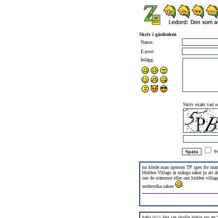
Skriv i gästboken
Namn:
E-post:
Inlägg:
Skriv exakt vad so
Pr
nu körde man igenom TP igen för man 
Hidden Village är många säker ju att d
om de stämmer eller om hidden village 
undersöka saken
haha jo^^ fast jag skulle aldrig tro att