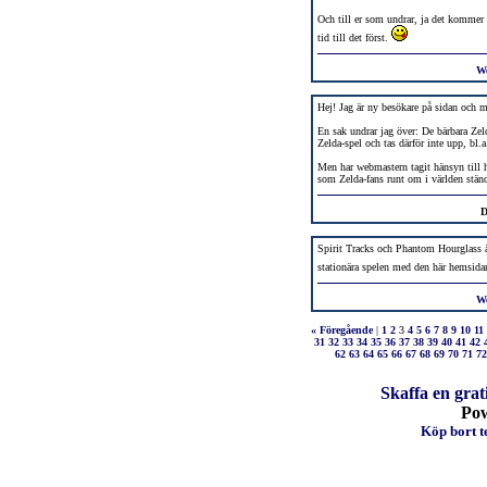
Och till er som undrar, ja det kommer
tid till det först.
W
Hej! Jag är ny besökare på sidan och
En sak undrar jag över: De bärbara Zeld
Zelda-spel och tas därför inte upp, bl.a
Men har webmastern tagit hänsyn till ha
som Zelda-fans runt om i världen stän
D
Spirit Tracks och Phantom Hourglass är
stationära spelen med den här hemsidan
W
« Föregående
|
1
2
3
4
5
6
7
8
9
10
11
31
32
33
34
35
36
37
38
39
40
41
42
62
63
64
65
66
67
68
69
70
71
72
Skaffa en grat
Po
Köp bort te