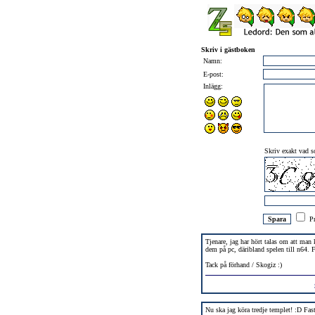
Skriv i gästboken
Namn:
E-post:
Inlägg:
Skriv exakt vad so
Pr
Tjenare, jag har hört talas om att man 
dem på pc, däribland spelen till n64. F
Tack på förhand / Skogiz :)
Nu ska jag köra tredje templet! :D Fast