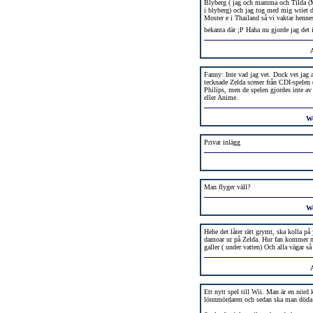
Blyberg ( jag och mamma och Tilda (Mi
i blyberg) och jag tog med mig wiiet di
Moster e i Thailand så vi vaktar hennes 
bekanta där ;P Haha nu gjorde jag det
Fanny: Inte vad jag vet. Dock vet jag 
tecknade Zelda scener från CDI-spelen (
Philips, men de spelen gjordes inte a
eller Anime.
W
Privat inlägg
Man flyger väll?
W
Hehe det låter rätt grymt, ska kolla på
damoar ur på Zelda. Hur fan kommer ma
galler ( under vatten) Och alla vägar så
Ett nytt spel till Wii. Man är en nörd
lönnmördaren och sedan ska man döda 