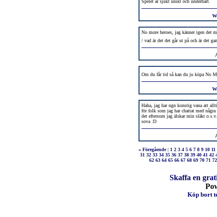
Spelet är sjukt unikt och underbart.
W
No more heroes, jag känner igen det me
/ vad är det det går ut på och är det g
Om du får tid så kan du ju köpa No M
W
Haha, jag har ngn konstig vana att allt
för folk som jag har chattat med några
det eftersom jag älskar min släkt o.s.v.
sova :D
« Föregående
|
1
2
3
4
5
6
7
8
9
10
11
31
32
33
34
35
36
37
38
39
40
41
42
62
63
64
65
66
67
68
69
70
71
72
Skaffa en grat
Po
Köp bort te