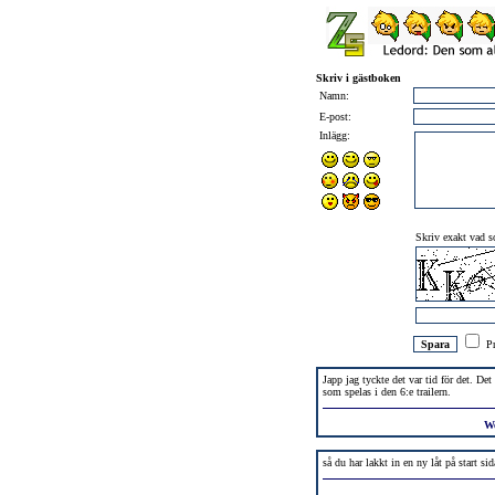
Skriv i gästboken
Namn:
E-post:
Inlägg:
Skriv exakt vad so
Pr
Japp jag tyckte det var tid för det. De
som spelas i den 6:e trailern.
W
så du har lakkt in en ny låt på start sid