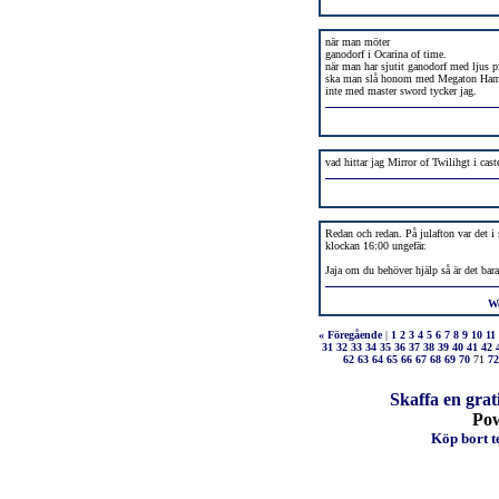
när man möter
ganodorf i Ocarina of time.
när man har sjutit ganodorf med ljus p
ska man slå honom med Megaton Ha
inte med master sword tycker jag.
vad hittar jag Mirror of Twilihgt i cas
Redan och redan. På julafton var det i 
klockan 16:00 ungefär.
Jaja om du behöver hjälp så är det bara 
W
« Föregående
|
1
2
3
4
5
6
7
8
9
10
11
31
32
33
34
35
36
37
38
39
40
41
42
62
63
64
65
66
67
68
69
70
71
72
Skaffa en grat
Po
Köp bort te