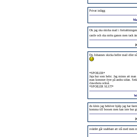
Privat inlägg
Ma
Ok jag ska skicka mail i fortsättningen 
castle och ska möta ganon men tack ä
j
Du Johannes skicka hellre mail eller nå
*SPOILER*
Jaja hur som helst. Jag minns att man sk
man kommer över på andra sidan. Sedan
clawshota också.
*SPOILER SLUT*
W
du klein jag behöver hjälp jag har fastn
komma till bossen men kan inte hur gö
j
svärdet går snabbare att slå med men 